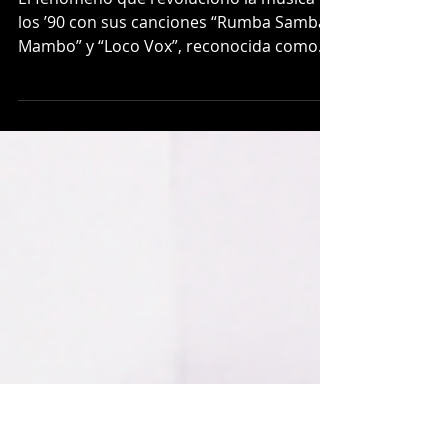
Locomía regresa a Chile con
renovado show y renovada
formación
El fenómeno que revolucionó la música de
los ’90 con sus canciones “Rumba Samba
Mambo” y “Loco Vox”, reconocida como
una de las...