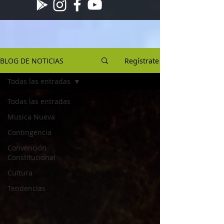
BLOG DE NOTICIAS
Regístrate
Todas las entradas
Todas las entradas
Musica Nueva
Contingencia
Convención
Constitucional
Cultura
Tendencias