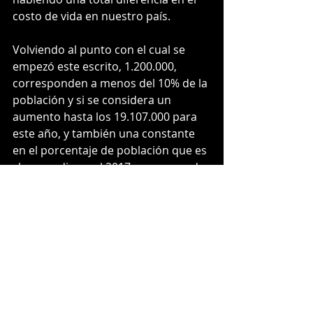
costo de vida en nuestro país.
Volviendo al punto con el cual se 
empezó este escrito, 1.200.000, 
corresponden a menos del 10% de la 
población y si se considera un 
aumento hasta los 19.107.000 para 
este año, y también una constante 
en el porcentaje de población que es 
clase media en el 2017, corresponde 
al 2021, a una cantidad de 12.897.225 
personas, se verifica que el 
porcentaje en cuestión es menos del 
10% de la población, por ende: 
¿Quién es realmente Clase Media en 
este país, si se ha dicho que este 
grupo es el motor económico del 
mismo?