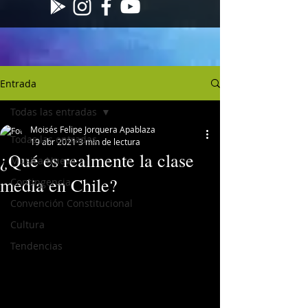
Entrada
Todas las entradas
Moisés Felipe Jorquera Apablaza
Todas las entradas
19 abr 2021
3 min de lectura
¿Qué es realmente la clase
Musica Nueva
media en Chile?
Contingencia
Convención Constitucional
Cultura
Tendencias