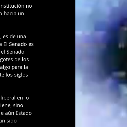
nstitución no 
o hacia un 
, es de una 
e El Senado es 
 el Senado 
gotes de los 
algo para la 
e los siglos 
iberal en lo 
iene, sino 
le aún Estado 
an sido 