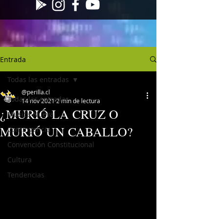
Entrada
Todas las entradas
@perilla.cl
Todas las entradas
14 nov 2021
2 min de lectura
¿MURIÓ LA CRUZ O
Musica Nueva
MURIÓ UN CABALLO?
Contingencia
Convención Constitucional
Cultura
Tendencias