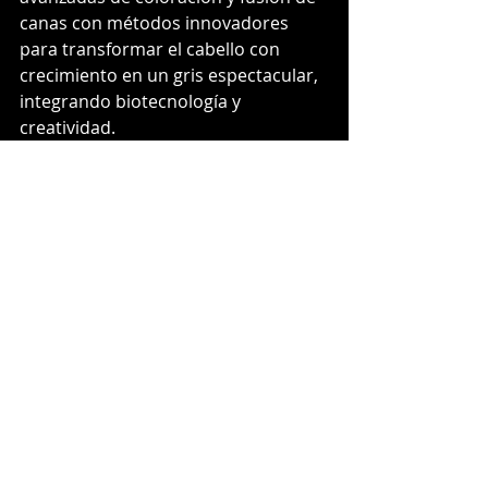
canas con métodos innovadores 
para transformar el cabello con 
crecimiento en un gris espectacular, 
integrando biotecnología y 
creatividad.
En un mundo obsesionado con 
combatir los signos del 
envejecimiento, el estilista Jack 
Martin ha sido clave para reescribir 
las reglas de la belleza en la 
industria. Durante los últimos años, 
ha sido el principal precursor de la 
técnica que logra pasar de los 
colores artificiales a unas canas 
naturales con increíbles resultados. 
Algunas de sus clientas más 
importantes han sido las 