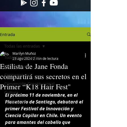
Entrada
Todas las entradas
Marilyn Muñoz
Todas las entradas
23 ago 2024
2 min de lectura
Estilista de Jane Fonda
Musica Nueva
compartirá sus secretos en el
Contingencia
Convención Constitucional
Primer “K18 Hair Fest"
Cultura
El próximo 11 de noviembre, en el 
Tendencias
Planetario de Santiago, debutará el 
primer Festival de Innovación y 
Ciencia Capilar en Chile. Un evento 
para amantes del cabello que 