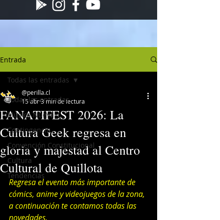
Entrada
Todas las entradas
@perilla.cl
Todas las entradas
15 abr
3 min de lectura
FANATIFEST 2026: La
Musica Nueva
Cultura Geek regresa en
Contingencia
Convención Constitucional
gloria y majestad al Centro
Cultura
Cultural de Quillota
Tendencias
Regresa el evento más importante de 
cómics, anime y videojuegos de la zona, 
a continuación te contamos todas las 
novedades.