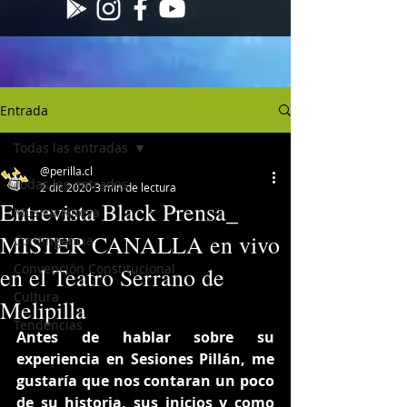
Entrada
Todas las entradas
@perilla.cl
Todas las entradas
2 dic 2020
3 min de lectura
Entrevista Black Prensa_
Musica Nueva
MISTER CANALLA en vivo
Contingencia
Convención Constitucional
en el Teatro Serrano de
Cultura
Melipilla
Tendencias
Antes de hablar sobre su 
experiencia en Sesiones Pillán, me 
gustaría que nos contaran un poco 
de su historia, sus inicios y como 