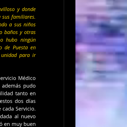
illoso y donde 
us familiares. 
o a sus niños 
 baños y otras 
o hubo ningún 
o de Puesta en 
unidad para ir 
ervicio Médico 
y además pudo 
lidad tanto en 
estos dos días 
cada Servicio. 
dada al nuevo 
ió en muy buen 