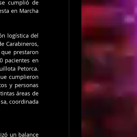
se cumplió de 
esta en Marcha 
 logística del 
e Carabineros, 
 que prestaron 
0 pacientes en 
illota Petorca. 
ue cumplieron 
tos y personas 
intas áreas de 
sa, coordinada 
izó un balance 