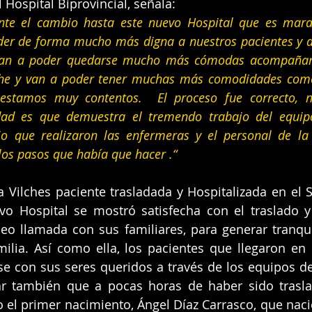
 Hospital Biprovincial, señala:
te el cambio hasta este nuevo Hospital que es marav
er de forma mucho más digna a nuestros pacientes y a s
an a poder quedarse mucho más cómodas acompañand
che y van a poder tener muchas más comodidades como
estamos muy contentos.  El proceso fue correcto, n
dad es que demuestra el tremendo trabajo del equip
o que realizaron las enfermeras y el personal de la 
os pasos que había que hacer .“
a Vilches paciente trasladada y Hospitalizada en el S
vo Hospital se mostró satisfecha con el traslado 
eo llamada con sus familiares, para generar tranqui
ilia. Así como ella, los pacientes que llegaron en 
e con sus seres queridos a través de los equipos de 
ar también que a pocas horas de haber sido trasla
o el primer nacimiento, Ángel Díaz Carrasco, que nac