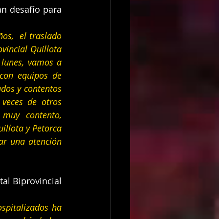
n desafío para 
s,  el traslado 
incial Quillota 
lunes, vamos a 
con equipos de 
os y contentos 
veces de otros 
muy contento, 
illota y Petorca 
r una atención 
l Biprovincial 
spitalizados ha 