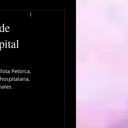
 de
pital
lota Petorca, 
ospitalaria, 
nales.