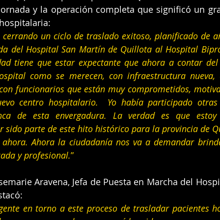
jornada y la operación completa que significó un gra
ospitalaria:
cerrando un ciclo de traslado exitoso, planificado de año
da del Hospital San Martín de Quillota al Hospital Biprov
ad tiene que estar expectante que ahora a contar del 
Hospital como se merecen, con infraestructura nueva, 
 con funcionarios que están muy comprometidos, motivad
evo centro hospitalario.  Yo había participado otras 
unca de esta envergadura. La verdad es que estoy 
ido parte de este hito histórico para la provincia de Qu
o ahora. Ahora la ciudadanía nos va a demandar brinda
da y profesional.
”
osemarie Aravena, Jefa de Puesta en Marcha del Hospita
stacó:
 gente en torno a este proceso de trasladar pacientes ho