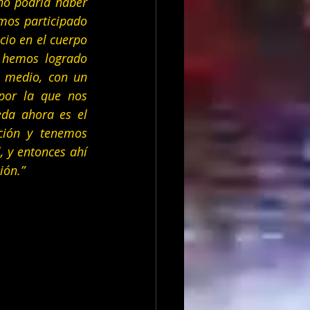
o podría haber 
mos participado 
io en el cuerpo 
 hemos logrado 
 medio, con un 
or la que nos 
a ahora es el 
ción y tenemos 
 y entonces ahí 
ión.”