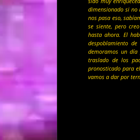
sido muy enriqueced
dimensionado si no l
nos pasa eso, sabíam
se siente, pero cr
hasta ahora. El hab
despoblamiento de 
demoramos un día y
traslado de los pac
pronosticado para el
vamos a dar por term