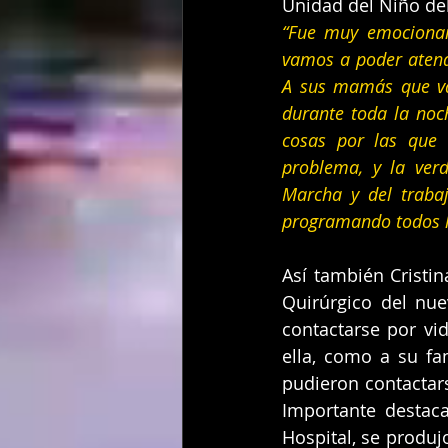
Unidad del Niño del
“Fue muy emocionan
vamos a poder atend
A sus mamás que v
durante toda la no
cosas por las que 
problema, y la ver
Marcha y del trabaj
programando todos l
Así también Cristin
Quirúrgico del nue
contactarse por vid
ella, como a su fam
pudieron contactars
Importante destac
Hospital, se produj