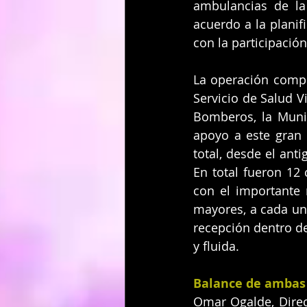
ambulancias de la
acuerdo a la planif
con la participació
La operación comple
Servicio de Salud V
Bomberos, la Munic
apoyo a este gran 
total, desde el anti
En total fueron 12
con el importante 
mayores, a cada uno
recepción dentro de
y fluida. 
Balance de ambas
Omar Ogalde, Direct