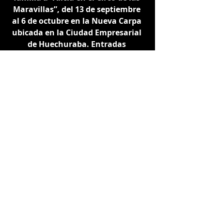
Maravillas”, del 13 de septiembre 
al 6 de octubre en la Nueva Carpa 
ubicada en la Ciudad Empresarial 
de Huechuraba. Entradas 
disponibles en 
Ticketplus
.
https://www.youtube.com/watch?
v=7bgYxKg-OBs
Cultura