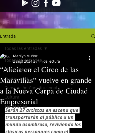
Entrada
Todas las entradas
Marilyn Muñoz
Todas las entradas
2 sept 2024
2 min de lectura
“Alicia en el Circo de las
Musica Nueva
Maravillas” vuelve en grande
Contingencia
Convención Constitucional
a la Nueva Carpa de Ciudad
Cultura
Empresarial
Tendencias
Serán 27 artistas en escena que 
transportarán al público a un 
mundo asombroso, reviviendo los 
clásicos personajes como el 