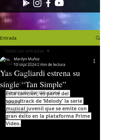
Entrada
Todas las entradas
Marilyn Muñoz
Todas las entradas
10 sept 2024
2 min de lectura
Yas Gagliardi estrena su
Musica Nueva
single “Tan Simple”
Contingencia
Convención Constitucional
Esta canción, es parte del 
soundtrack de ‘Melody’ la serie 
Cultura
musical juvenil que se emite con 
Tendencias
gran éxito en la plataforma Prime 
Video.