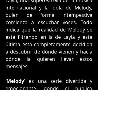
Layla, una superestrella de la música 
internacional y la ídola de Melody, 
quien de forma intempestiva 
comienza a escuchar voces. Todo 
indica que la realidad de Melody se 
está filtrando en la de Layla y esta 
última está completamente decidida 
a descubrir de dónde vienen y hacia 
dónde la quieren llevar estos 
mensajes.
‘Melody
’ es una serie divertida y 
emocionante, donde el público 
puede cantar y entretenerse con este 
grupo de amigos que lucha por 
cumplir sus sueños, mientras 
descubren el valor de la amistad y el 
amor.
Musica Nueva