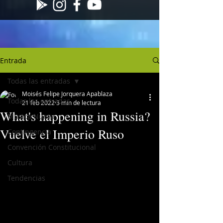
Entrada
Todas las entradas
Moisés Felipe Jorquera Apablaza
Todas las entradas
21 feb 2022
3 min de lectura
What's happening in Russia?
Musica Nueva
Vuelve el Imperio Ruso
Contingencia
Convención Constitucional
Cultura
Tendencias