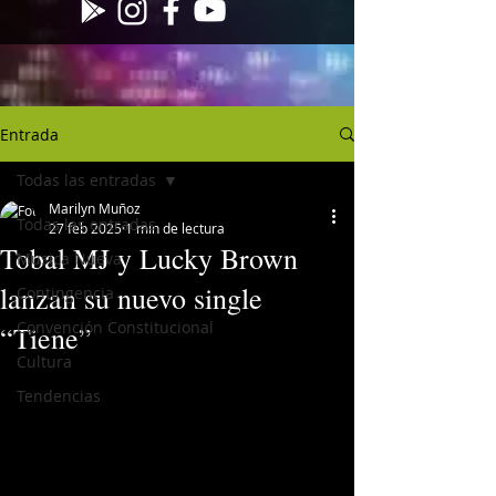
Entrada
Todas las entradas
Marilyn Muñoz
Todas las entradas
27 feb 2025
1 min de lectura
Tobal MJ y Lucky Brown
Musica Nueva
lanzan su nuevo single
Contingencia
Convención Constitucional
“Tiene”
Cultura
Tendencias