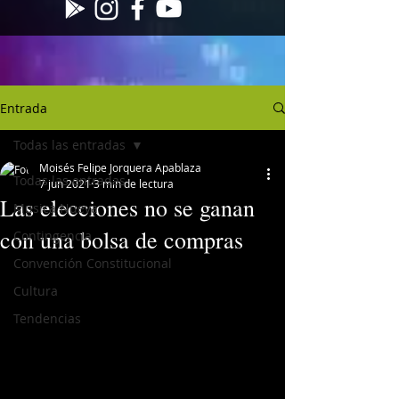
Entrada
Todas las entradas
Moisés Felipe Jorquera Apablaza
Todas las entradas
7 jun 2021
3 min de lectura
Las elecciones no se ganan
Musica Nueva
con una bolsa de compras
Contingencia
Convención Constitucional
Cultura
Tendencias