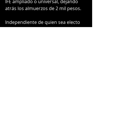
IFE ampliado o universal, dejando 
atrás los almuerzos de 2 mil pesos.
Independiente de quien sea electo 
como presidente, las coaliciones 
políticas deben entender que las 
campañas se hacen llegando a 
comer el pan con la Señora Juanita, 
no invocándola en las redes sociales, 
y también las bolsas de feria son 
necesarias, pero la gente pide 
políticos que caminen por ti y corran 
por ti, y no que la gente camine y 
corra por quien no lo hace por ellos.
Por eso, quien ganará será la 
persona que entienda la política 
como un medio y como un fin, en 
esa lógica hacia ese Chile Consciente 