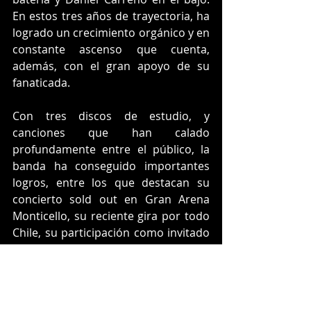
En estos tres años de trayectoria, ha 
logrado un crecimiento orgánico y en 
constante ascenso que cuenta, 
además, con el gran apoyo de su 
fanaticada.
Con tres discos de estudio, y 
canciones que han calado 
profundamente entre el público, la 
banda ha conseguido importantes 
logros, entre los que destacan su 
concierto sold out en Gran Arena 
Monticello, su reciente gira por todo 
Chile, su participación como invitado 
especial de artistas de la talla de 
Pedro Fernández, Carín León, Los 
Dos Carnales y Los Tigres del Norte y 
su show en la Feria de Tijuana 2024.