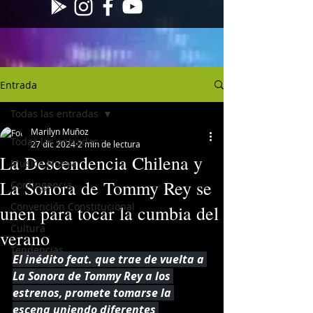
Entrada
Todas las entradas
Marilyn Muñoz
Todas las entradas
27 dic 2024
2 min de lectura
La Descendencia Chilena y
Musica Nueva
La Sonora de Tommy Rey se
Contingencia
Convención Constitucional
unen para tocar la cumbia del
Cultura
verano
Tendencias
El inédito feat. que trae de vuelta a 
La Sonora de Tommy Rey a los 
estrenos, promete tomarse la 
escena uniendo diferentes 