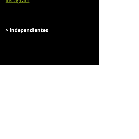
Instagram
> Independientes
Alexander Miranda Rojas
PACTO POR UN CHILE 
DIGNO