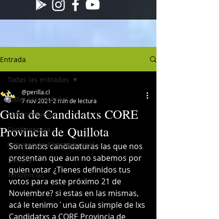
Entrada
Todas las entradas
@perilla.cl
Todas las entradas
7 nov 2021
2 min de lectura
Guía de Candidatxs CORE
Musica Nueva
Provincia de Quillota
Contingencia
Convención Constitucional
Son tantxs candidaturas las que nos 
presentan que aun no sabemos por 
Cultura
quien votar ¿Tienes definidos tus 
Tendencias
votos para este próximo 21 de 
Noviembre? si estas en las mismas, 
acá le tenimo´una Guía simple de lxs 
Candidatxs a CORE Provincia de 