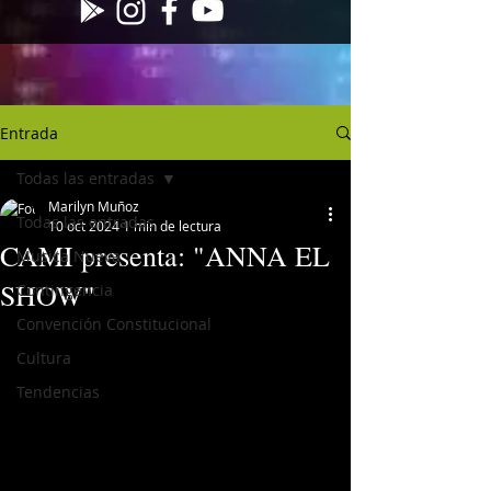
Entrada
Todas las entradas
Marilyn Muñoz
Todas las entradas
10 oct 2024
1 min de lectura
CAMI presenta: "ANNA EL
Musica Nueva
SHOW"
Contingencia
Convención Constitucional
Cultura
Tendencias