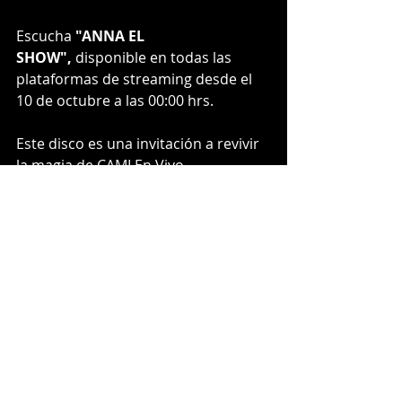
Escucha 
"ANNA EL 
SHOW",
 disponible en todas las 
plataformas de streaming desde el 
10 de octubre a las 00:00 hrs.
Este disco es una invitación a revivir 
la magia de CAMI En Vivo, 
combinando lo mejor de su carrera 
con nuevas y emocionantes 
versiones de sus éxitos.
Musica Nueva
Entradas recientes
Ver todo