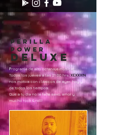
PERILLA
POWER
DELUXE
P
rograma de alto octanaje musical.
Todos los jueves a las 21:00 hrs.
XEXXXIN
nos motiva con clásicos de ayer, hoy y
de todos los tiempos.
Que a tu día no le falte sexo, amor y
mucho rock & roll!