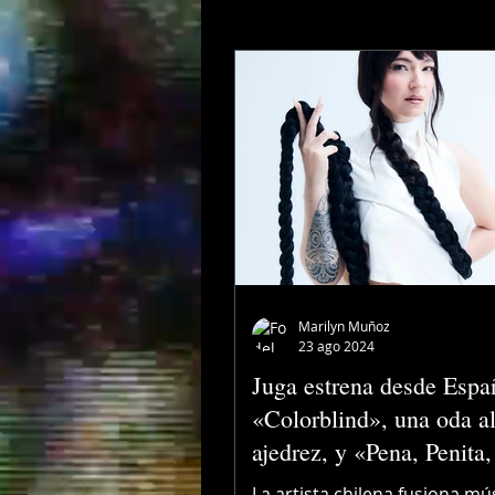
Cultura
Tendencias
Marilyn Muñoz
23 ago 2024
Juga estrena desde Espa
«Colorblind», una oda a
ajedrez, y «Pena, Penita
versión del clásico de L
La artista chilena fusiona mú