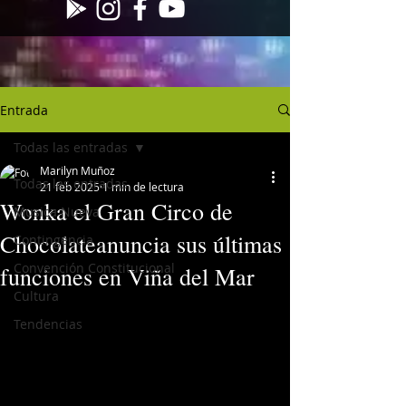
Entrada
Todas las entradas
Marilyn Muñoz
Todas las entradas
21 feb 2025
1 min de lectura
Wonka el Gran Circo de
Musica Nueva
Chocolateanuncia sus últimas
Contingencia
Convención Constitucional
funciones en Viña del Mar
Cultura
Tendencias