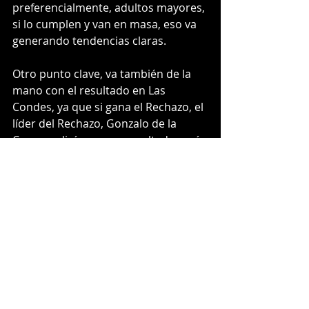
preferencialmente, adultos mayores, 
si lo cumplen y van en masa, eso va 
generando tendencias claras.
Otro punto clave, va también de la 
mano con el resultado en Las 
Condes, ya que si gana el Rechazo, el 
líder del Rechazo, Gonzalo de la 
Carrera, dirá que ese resultado será 
gracias a él, por eso, y luego de este 
escenario, podrá empezar a disparar 
contra Lavín en todos lados, y si el 
Rechazo saca una ventaja de más de 
20%, podemos decir que 
efectivamente se acaba la carrera 
presidencial para Lavin, quien ha 
dicho ser socialdemócrata, y esa es 
sólo una jugada política, debido a 
que si gana el Apruebo por otro 