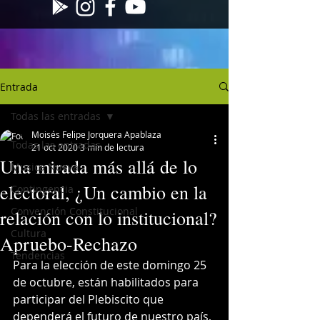
Entrada
Todas las entradas
Moisés Felipe Jorquera Apablaza
Todas las entradas
21 oct 2020
3 min de lectura
Una mirada más allá de lo
Musica Nueva
electoral, ¿Un cambio en la
Contingencia
Convención Constitucional
relación con lo institucional?
Cultura
Apruebo-Rechazo
Tendencias
Para la elección de este domingo 25 
de octubre, están habilitados para 
participar del Plebiscito que 
dependerá el futuro de nuestro país, 