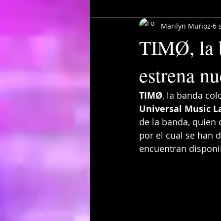
Marilyn Muñoz
6 
TIMØ, la 
estrena nu
TIMØ
, la banda co
Universal Music L
de la banda, quien 
por el cual se han 
encuentran disponib