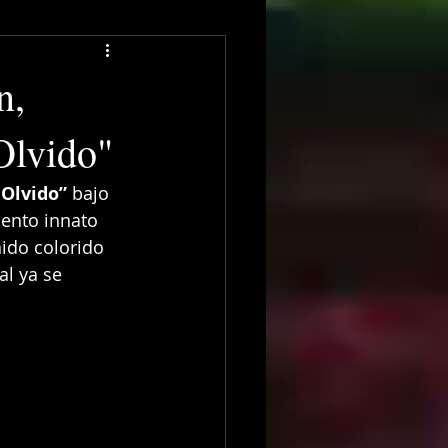
n,
Olvido"
 Olvido”
 bajo 
lento innato 
ido colorido 
al ya se 