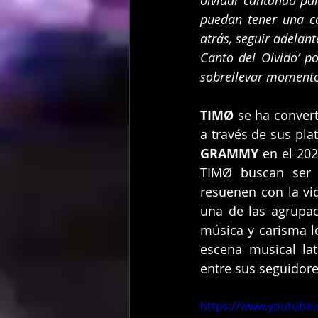
olvidar cantando pa
puedan tener una c
atrás, seguir adelant
Canto del Olvido’ p
sobrellevar momentos
TIMØ
 se ha conver
a través de sus pl
GRAMMY
 en el 20
TIMØ buscan ser 
resuenen con la vid
una de las agrupa
música y carisma l
escena musical la
entre sus seguidore
https://www.youtube