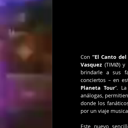
Con 
“El Canto del
Vasquez
 (TIMØ)
y
brindarle a sus f
conciertos – en es
Planeta Tour’
. La
análogas, permitien
donde los fanático
por un viaje musica
Este nuevo sencil