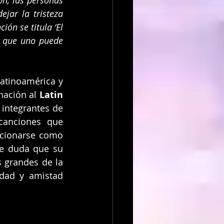
n, las personas 
ar la tristeza 
ón se titula ‘El 
 que uno puede 
atinoamérica y 
nación al 
Latin 
 integrantes de 
anciones que 
icionarse como 
e duda que su 
grandes de la 
dad y amistad 