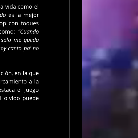
la vida como el 
ido
 es la mejor 
op con toques 
 como: 
“Cuando 
 solo me queda 
oy canto pa’ no 
ción, en la que 
rcamiento a la 
staca el juego 
l olvido puede 