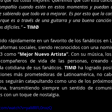
ra que las cosas mejoren. Queremos que con esta canció
ompañía cuando estén en estos momentos y puedan dej
e sabiendo que todo va a mejorar. Es por esto que la canci
orque es a través de una guitarra y una buena canción
 difíciles.”
– TIMØ
tido rápidamente en un favorito de los fanáticos en L
ataformas sociales, siendo reconocidos con una nomi
23 como 
“Mejor Nuevo Artista”
. Con su música, los
compañeros de vida de las personas, creando c
a cotidiana de sus fanáticos. 
TIMØ
 ha logrado pos
ciones más prometedoras de Latinoamérica, no cab
os seguirán catapultando como uno de los próximos 
tina, transmitiendo siempre un sentido de comuni
s con un toque de nostalgia.
.com/watch?v=yaMRFL0nxzQ