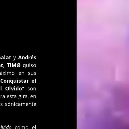
Galat
 y 
Andrés 
at
, 
TIMØ
 quiso 
áximo en sus 
‘
Conquistar el 
l Olvido”
 son 
 esta gira, en 
s sónicamente 
lvido
 como el 