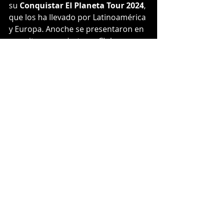
su 
Conquistar El Planeta Tour 2024
, 
que los ha llevado por Latinoamérica 
y Europa. Anoche se presentaron en 
un exitoso concierto en Club 
Chocolate y su última fecha del año 
será el 
5 de diciembre
 en 
Lima, 
Perú
.  
Boletos disponibles 
aquí:
https://www.timomusica.com/#
tour
TIMØ
 ha logrado posicionarse como 
una de las agrupaciones más 
prometedoras de Latinoamérica, no 
cabe duda que su música y carisma 
los seguirán catapultando como uno 
de los próximos grandes de la 
escena musical latina, transmitiendo 
siempre un sentido de comunidad y 
amistad entre sus seguidores con un 