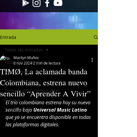
Entrada
Todas las entradas
Marilyn Muñoz
Todas las entradas
8 nov 2024
2 min de lectura
TIMØ, La aclamada banda
Musica Nueva
Colombiana, estrena nuevo
Contingencia
Convención Constitucional
sencillo “Aprender A Vivir”
Cultura
El trío colombiano estrena hoy su nuevo 
Tendencias
sencillo bajo 
Universal Music Latino 
que ya se encuentra disponible en todas 
las plataformas digitales.