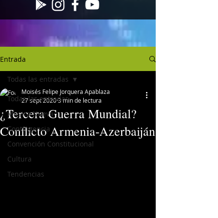
Entrada
Todas las entradas
Moisés Felipe Jorquera Apablaza
Todas las entradas
27 sept 2020
3 min de lectura
¿Tercera Guerra Mundial?
Musica Nueva
Conflicto Armenia-Azerbaiján
Contingencia
Convención Constitucional
Cultura
Tendencias