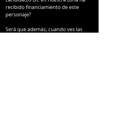
recibido financiamiento de este 
personaje?
Será que además, cuando ves las 
fotos incluso de CORES electos por 
nuestra Provincia de Quillota, 
siempre los ves con centros de 
madres y adultos mayores, porque 
son los únicos quienes les creen las 
mentiras que estos títeres del poder 
emplean para seguir pegándole 
abajo al pueblo.
No podemos tolerar que estos 
abusadores sigan en el poder, 
mientras millones de personas en el 
mediano plazo, no tendrán de donde 
sacar agua para consumir, o: ¿Será 