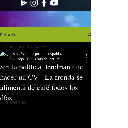
Entrada
Todas las entradas
Moisés Felipe Jorquera Apablaza
Todas las entradas
29 sept 2022
3 min de lectura
Sin la política, tendrían que
Musica Nueva
hacer un CV - La fronda se
Contingencia
Convención Constitucional
alimenta de café todos los
Cultura
días
Tendencias