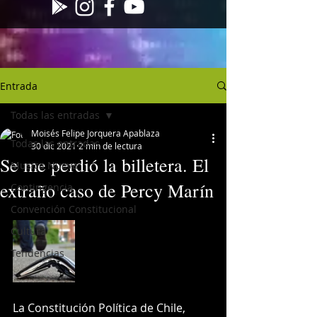
Entrada
Todas las entradas
Moisés Felipe Jorquera Apablaza
Todas las entradas
30 dic 2021
2 min de lectura
Se me perdió la billetera. El
Musica Nueva
extraño caso de Percy Marín
Contingencia
Convención Constitucional
Cultura
Tendencias
La Constitución Política de Chile, 