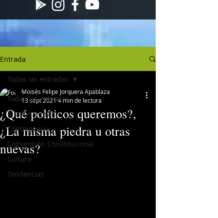
Entrada
Todas las entradas
Moisés Felipe Jorquera Apablaza
Todas las entradas
13 sept 2021
4 min de lectura
¿Qué políticos queremos?,
Musica Nueva
¿La misma piedra u otras
Contingencia
Convención Constitucional
nuevas?
Cultura
Tendencias