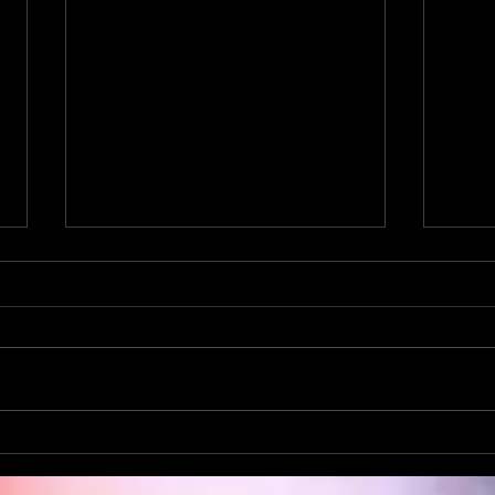
El pr
El Congreso no necesita payasos