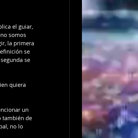
ica el guiar, 
, no somos 
ir, la primera 
efinición se 
a segunda se 
ien quiera 
encionar un 
o también de 
pal, no lo 