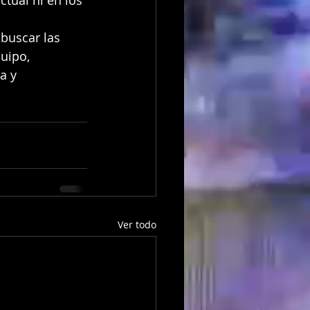
ctual ni en los 
buscar las 
uipo, 
a y 
Ver todo