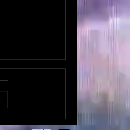
ofeta (?) Joaquin Lavin