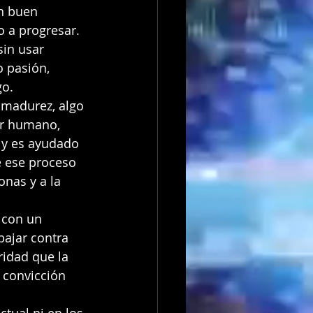
un buen 
o a progresar.
in usar 
o pasión, 
go.
 madurez, algo 
er humano, 
 y es ayudado 
e ese proceso 
nas y a la 
 con un 
bajar contra 
idad que la 
 convicción 