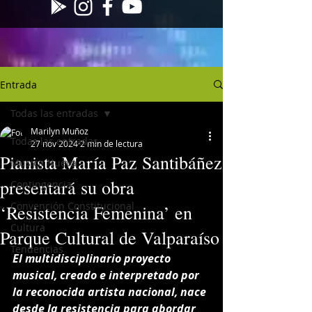
Entrada
Todas las entradas
Marilyn Muñoz
Todas las entradas
27 nov 2024
2 min de lectura
Pianista María Paz Santibáñez
Musica Nueva
presentará su obra
Contingencia
Convención Constitucional
‘Resistencia Femenina’ en
Cultura
Parque Cultural de Valparaíso
Tendencias
El multidisciplinario proyecto 
musical, creado e interpretado por 
la reconocida artista nacional, nace 
desde la resistencia para abordar 