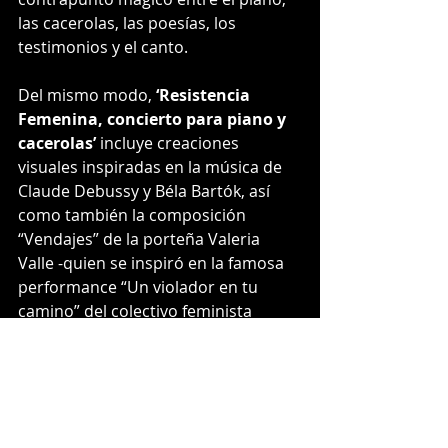
las cacerolas, las poesías, los 
testimonios y el canto.
Del mismo modo, 
‘Resistencia 
Femenina, concierto para piano y 
cacerolas’
 incluye creaciones 
visuales inspiradas en la música de 
Claude Debussy y Béla Bartók, así 
como también la composición 
“Vendajes” de la porteña Valeria 
Valle -quien se inspiró en la famosa 
performance “Un violador en tu 
camino” del colectivo feminista 
interdisciplinario Lastesis-, y la 
poesía de Leonel Lienlaf que se 
sumará a esta experiencia artística 
comprometida con la defensa de los 
derechos humanos y la lucha 