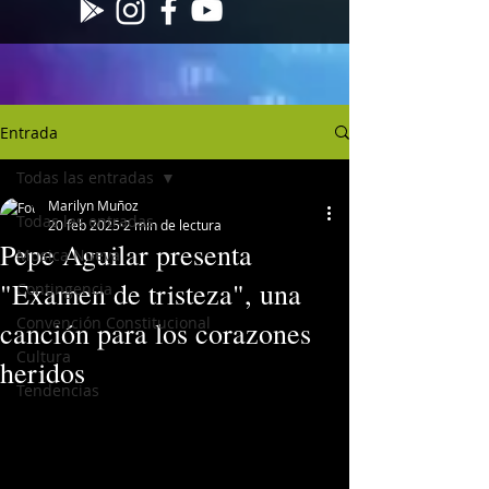
Entrada
Todas las entradas
Marilyn Muñoz
Todas las entradas
20 feb 2025
2 min de lectura
Pepe Aguilar presenta
Musica Nueva
"Examen de tristeza", una
Contingencia
Convención Constitucional
canción para los corazones
Cultura
heridos
Tendencias