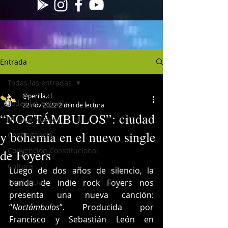
Entrada
Todas las entradas
@perilla.cl
Todas las entradas
22 nov 2022
2 min de lectura
“NOCTÁMBULOS”: ciudad
Musica Nueva
y bohemia en el nuevo single
Contingencia
Convención Constitucional
de Foyers
Cultura
Luego de dos años de silencio, la 
Tendencias
banda de indie rock Foyers nos 
presenta una nueva canción: 
“
Noctámbulos
”. Producida por 
Francisco y Sebastián León en 