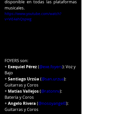
disponible en todas las plataformas 
musicales.
https://www.youtube.com/watch?
v=ViE4ahQspwg
FOYERS son:
+ 
Exequiel Pérez
 (
@exe.foyers
): Voz y 
Bajo
+ 
Santiago Urzúa
 (
@san.urzua
): 
Guitarras y Coros
+ 
Matías Vallejos 
(
@ratonnv
): 
Batería y Coros
+ 
Angelo Rivera
 (
@nosoyangel0
): 
Guitarras y Coros