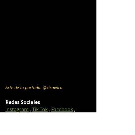
Arte de la portada: 
@xicowiro
Redes Sociales
Instagram
 , 
Tik Tok
 , 
Facebook
 , 
Spotify
 , 
Youtube
Información Extra: