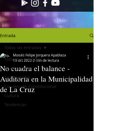
Entrada
Todas las entradas
Moisés Felipe Jorquera Apablaza
Todas las entradas
13 oct 2022
2 min de lectura
No cuadra el balance -
Musica Nueva
Auditoría en la Municipalidad
Contingencia
Convención Constitucional
de La Cruz
Cultura
Tendencias