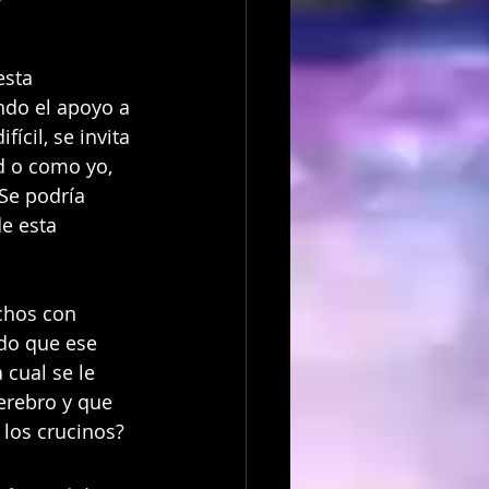
sta 
ndo el apoyo a 
ícil, se invita 
d o como yo, 
Se podría 
e esta 
chos con 
do que ese 
cual se le 
erebro y que 
los crucinos?