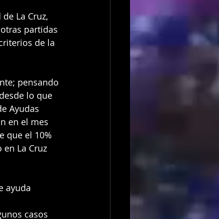
 de La Cruz, 
otras partidas 
iterios de la 
ente; pensando 
 desde lo que 
de Ayudas 
an en el mes 
ce que el 10% 
o en La Cruz 
e ayuda 
 
gunos casos 