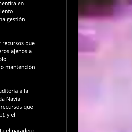
entira en 
iento 
na gestión 
r recursos que 
eros ajenos a 
plo 
uso mantención 
ditoría a la 
da Navia 
 recursos que 
, y el 
ta el paradero 