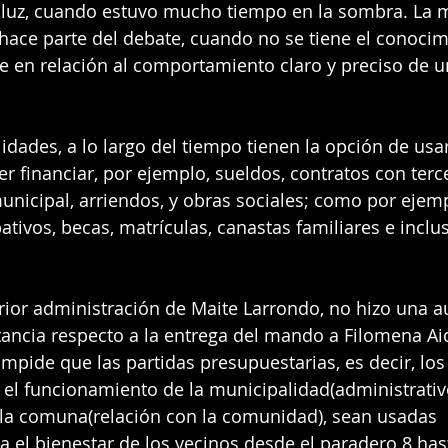
a luz, cuando estuvo mucho tiempo en la sombra. La m
ace parte del debate, cuando no se tiene el conocim
e en relación al comportamiento claro y preciso de u
idades, a lo largo del tiempo tienen la opción de usa
er financiar, por ejemplo, sueldos, contratos con terc
unicipal, arriendos, y obras sociales; como por ejem
ativos, becas, matrículas, canastas familiares e incl
rior administración de Maite Larrondo, no hizo una au
stancia respecto a la entrega del mando a Filomena Ai
impide que las partidas presupuestarias, es decir, los
 el funcionamiento de la municipalidad(administrativo)
la comuna(relación con la comunidad), sean usadas 
 el bienestar de los vecinos desde el paradero 8 has