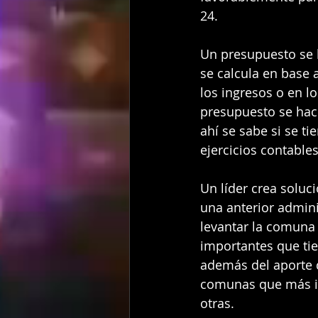
24.
Un presupuesto se h
se calcula en base 
los ingresos o en l
presupuesto se hace
ahí se sabe si se ti
ejercicios contable
Un líder crea soluc
una anterior admini
levantar la comuna
importantes que tie
además del aporte d
comunas que más in
otras.