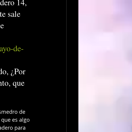
dero 14, 
te sale 
e 
ayo-de-
do, ¿Por 
nto, que 
esmedro de 
 que es algo 
adero para 