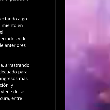
yectando algo 
cimiento en 
el 
yectados y de 
de anteriores 
a, arrastrando 
adecuado para 
 ingresos más 
ión, y 
viene de las 
ura, entre 