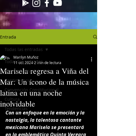
Entrada
Todas las entradas
Marilyn Muñoz
Todas las entradas
11 oct 2024
2 min de lectura
Marisela regresa a Viña del
Musica Nueva
Mar: Un ícono de la música
Contingencia
Convención Constitucional
latina en una noche
Cultura
inolvidable
Tendencias
Con un enfoque en la emoción y la 
nostalgia, la talentosa cantante 
mexicana Marisela se presentará 
en la emblemática Quinta Vergara 