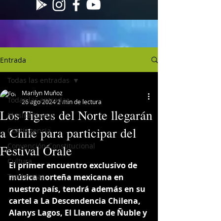
Entrada
Todas las entradas
Marilyn Muñoz
Todas las entradas
26 ago 2024
2 min de lectura
Los Tigres del Norte llegarán
Musica Nueva
a Chile para participar del
Contingencia
Convención Constitucional
Festival Órale
Cultura
El primer encuentro exclusivo de 
Tendencias
música norteña mexicana en 
nuestro país, tendrá además en su 
cartel a La Descendencia Chilena, 
Alanys Lagos, El Llanero de Ñuble y 