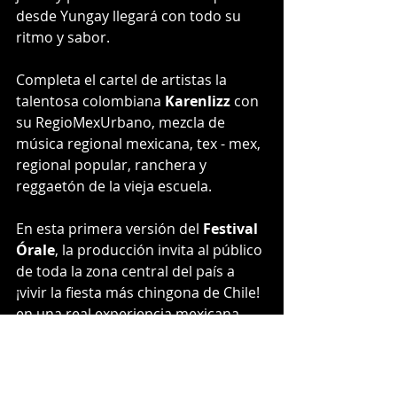
desde Yungay llegará con todo su 
ritmo y sabor.
Completa el cartel de artistas la 
talentosa colombiana 
Karenlizz
 con 
su RegioMexUrbano, mezcla de 
música regional mexicana, tex - mex, 
regional popular, ranchera y 
reggaetón de la vieja escuela.
En esta primera versión del 
Festival 
Órale
, la producción invita al público 
de toda la zona central del país a 
¡vivir la fiesta más chingona de Chile! 
en una real experiencia mexicana, 
que tendrá a la música norteña más 
representativa, los platos típicos y la 
artesanía que refleja la cultura y las 