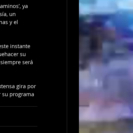
aminos’, ya 
ía, un 
as y el 
este instante 
uehacer su 
 siempre será 
xtensa gira por 
er su programa 