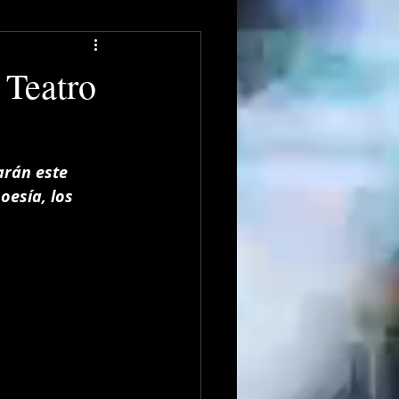
 Teatro
rán este 
oesía, los 