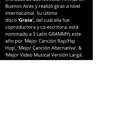
Buenos Aires y realizó giras a nivel 
internacional. Su último 
disco 
‘Grasa’,
 del cual ella fue 
coproductora y co-escritora, está 
nominado a 3 Latin GRAMMYs este 
año por ‘Mejor Canción Rap/Hip 
Hop’, ‘Mejor Canción Alternativa’, & 
‘Mejor Video Musical Versión Larga’. 
Próximamente, dará comienzo el 
GRASA TOUR, con su primera fecha 
el 27 de octubre en el Auditorio 
Nacional (CDMX).
Próximamente, 
Díaz
 estará 
finalizando su 
Sayonara US 
Tour 
con un show AGOTADO en 
Orlando, FL el 9 de noviembre. 
Además, él estará participando en el 