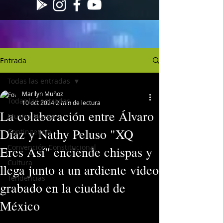
Entrada
Todas las entradas
Marilyn Muñoz
Todas las entradas
10 oct 2024
2 min de lectura
La colaboración entre Álvaro
Musica Nueva
Díaz y Nathy Peluso "XQ
Contingencia
Convención Constitucional
Eres Así" enciende chispas y
Cultura
llega junto a un ardiente video
Tendencias
grabado en la ciudad de
México