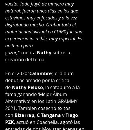
vuelta. Todo fluyó de manera muy 
natural; fueron unos días en los que 
estuvimos muy enfocados y a la vez 
disfrutando mucho. Grabar todo el 
material audiovisual en CDMX fue una 
experiencia increíble, muy especial. Es 
un tema para 
gozar,"
 cuenta 
Nathy
 sobre la 
creación del tema.
En el 2020 
‘Calambre’
, el álbum 
debut aclamado por la crítica 
de 
Nathy Peluso
, la catapultó a la 
fama ganando ‘Mejor Álbum 
Alternativo’ en los Latin GRAMMY 
2021. También cosechó éxitos 
con 
Bizarrap, C Tangana 
y 
Tiago 
PZK
, actuó en Coachella, agotó las 
entradas de dos Movistar Arenas en 