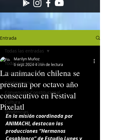
Entrada
Todas las entradas
Marilyn Muñoz
Todas las entradas
6 sept 2024
4 min de lectura
La animación chilena se
Musica Nueva
presenta por octavo año
Contingencia
Convención Constitucional
consecutivo en Festival
Cultura
Pixelatl
Tendencias
En la misión coordinada por 
ANIMACHI, destacan las 
producciones “Hermanos 
Casablanca” de Estudio Lunes y 