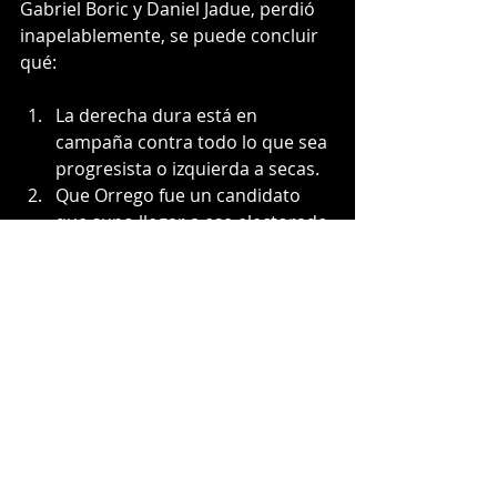
Gabriel Boric y Daniel Jadue, perdió 
inapelablemente, se puede concluir 
qué:
La derecha dura está en 
campaña contra todo lo que sea 
progresista o izquierda a secas.
Que Orrego fue un candidato 
que supo llegar a ese electorado.
Que Orrego no es un candidato 
popular.
Este país está polarizado.
Que la derecha debe salir del 
Twitter, porque los resultados 
en general serán aun peores, 
salvo en los Gobiernos Locales, 
donde se vota por la persona.
Es interesante la dinámica, pero sin 