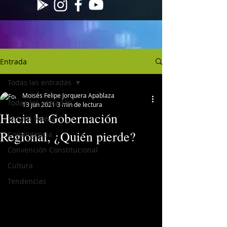
Entrada
Todas las entradas
Moisés Felipe Jorquera Apablaza
Todas las entradas
13 jun 2021
3 min de lectura
Hacia la Gobernación
Musica Nueva
Regional, ¿Quién pierde?
Contingencia
Convención Constitucional
Cultura
Tendencias