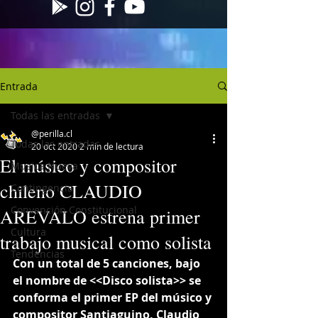
Entrada
Todas las entradas
@perilla.cl
Todas las entradas
20 oct 2020
2 min de lectura
El músico y compositor
Musica Nueva
chileno CLAUDIO
Contingencia
Convención Constitucional
AREVALO estrena primer
Cultura
trabajo musical como solista
Tendencias
Con un total de 5 canciones, bajo 
el nombre de <<Disco solista>> se 
conforma el primer EP del músico y 
compositor Santiaguino, Claudio 