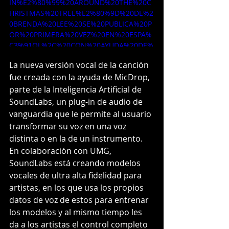
IN%E2%80%99%20AROUND%20THE%20C
HRISTMAS%20TREE%E2%80%9D%20DE%2
0BRENDA%20LEE%20SE%20PUBLICA%20P
OR%20PRIMERA%20VEZ%20EN%20ESPA%
C3%91OL%2C%20CON%20AYUDA%20DE%
20LA%20TECNOLOG%C3%8DA%20DE%20I
La nueva versión vocal de la canción 
A%20MicDrop%20ENTRENADA%20DE%20
fue creada con la ayuda de MicDrop, 
MANERA%20RESPONSABLE%20POR%20LA
%20INTELIGENCIA%20ARTIFICIAL%20DE%
parte de la Inteligencia Artificial de 
20SOUNDLABS_231762_CL&utm_medium=
SoundLabs, un plug-in de audio de 
email&utm_source=dotmailer
vanguardia que le permite al usuario 
transformar su voz en una voz 
distinta o en la de un instrumento. 
En colaboración con UMG, 
SoundLabs está creando modelos 
vocales de ultra alta fidelidad para 
artistas, en los que usa los propios 
datos de voz de estos para entrenar 
los modelos y al mismo tiempo les 
da a los artistas el control completo 