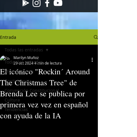
Entrada
Todas las entradas
Marilyn Muñoz
Todas las entradas
29 oct 2024
4 min de lectura
El icónico "Rockin´ Around
Musica Nueva
The Christmas Tree" de
Contingencia
Convención Constitucional
Brenda Lee se publica por
Cultura
primera vez vez en español
Tendencias
con ayuda de la IA