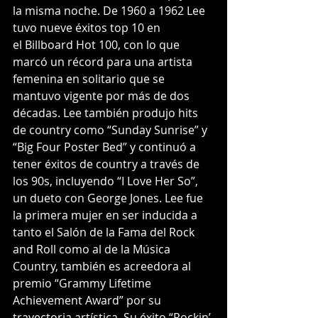
la misma noche. De 1960 a 1962 Lee 
tuvo nueve éxitos top 10 en 
el Billboard Hot 100, con lo que 
marcó un récord para una artista 
femenina en solitario que se 
mantuvo vigente por más de dos 
décadas. Lee también produjo hits 
de country como “Sunday Sunrise” y 
“Big Four Poster Bed” y continuó a 
tener éxitos de country a través de 
los 90s, incluyendo “I Love Her So”, 
un dueto con George Jones. Lee fue 
la primera mujer en ser inducida a 
tanto el Salón de la Fama del Rock 
and Roll como al de la Música 
Country, también es acreedora al 
premio “Grammy Lifetime 
Achievement Award” por su 
trayectoria artística. Su éxito “Rockin’ 