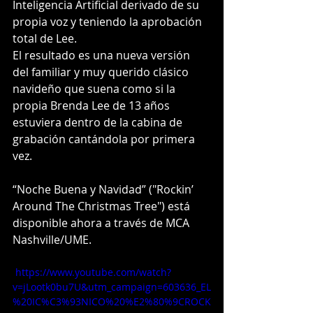
Inteligencia Artificial derivado de su 
propia voz y teniendo la aprobación 
total de Lee.
El resultado es una nueva versión 
del familiar y muy querido clásico 
navideño que suena como si la 
propia Brenda Lee de 13 años 
estuviera dentro de la cabina de 
grabación cantándola por primera 
vez.
“Noche Buena y Navidad” ("Rockin’ 
Around The Christmas Tree") está 
disponible ahora a través de MCA 
Nashville/UME.
 https://www.youtube.com/watch?
v=jLootk0bu7U&utm_campaign=603636_EL
%20IC%C3%93NICO%20%E2%80%9CROCK