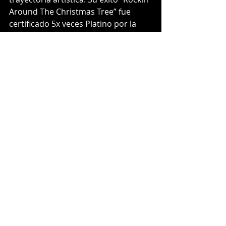
Around The Christmas Tree” fue 
certificado 5x veces Platino por la 
RIAA y alcanzó 1 billón de streams en 
Spotify.
En noviembre de 2023, “Rockin’ 
Around The Christmas Tree” lideró la 
lista del Billboard Hot 100 por 
primera vez en su historia, 65 años 
luego del debut de la canción, y 
mantuvo ese lugar en la cima por 
tres semanas. Al llegar al No. 1, Lee 
rompió varios récords, muchos de 
los cuales los sostenía Mariah Carey 
y su “All I Want for Christmas Is You”, 
a quien Lee le ganó en aquella 
carrera a la cima.