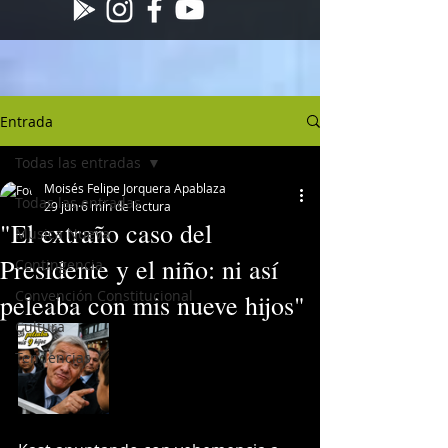
Entrada
Todas las entradas
Moisés Felipe Jorquera Apablaza
Todas las entradas
29 jun
6 min de lectura
"El extraño caso del
Musica Nueva
Presidente y el niño: ni así
Contingencia
Convención Constitucional
peleaba con mis nueve hijos"
Cultura
Tendencias