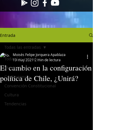
Entrada
Todas las entradas
Moisés Felipe Jorquera Apablaza
Todas las entradas
19 may 2021
2 min de lectura
El cambio en la configuración
Musica Nueva
política de Chile, ¿Unirá?
Contingencia
Convención Constitucional
Cultura
Tendencias