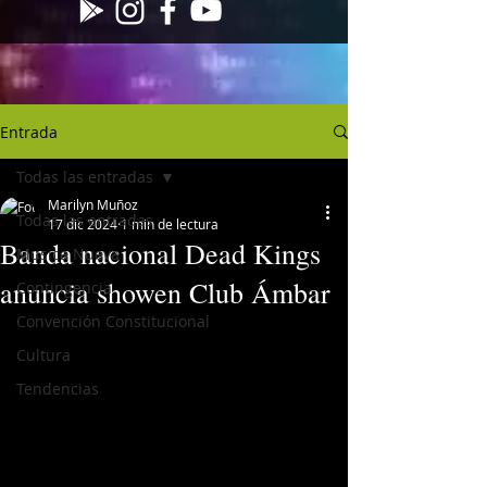
Entrada
Todas las entradas
Marilyn Muñoz
Todas las entradas
17 dic 2024
1 min de lectura
Banda nacional Dead Kings
Musica Nueva
anuncia showen Club Ámbar
Contingencia
Convención Constitucional
Cultura
Tendencias