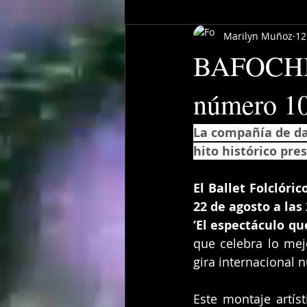
Marilyn Muñoz
12
BAFOCHI c
número 10
La compañía de da
hito histórico pre
El Ballet Folclóri
22 de agosto a las
‘El espectáculo qu
que celebra lo mejo
gira internacional 
Este montaje artís