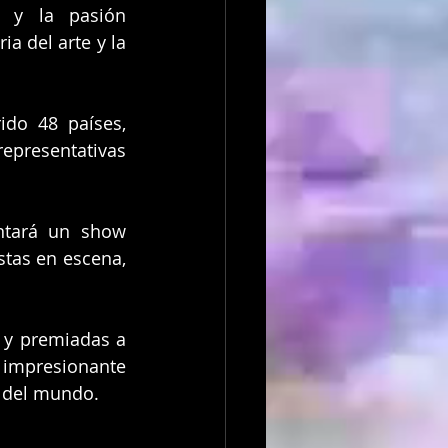
s y la pasión 
a del arte y la 
do 48 países, 
epresentativas 
ntará un show 
tas en escena, 
y premiadas a 
impresionante 
r del mundo.