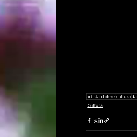
artista chilenx
cultura
da
Cultura