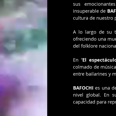
sus emocionantes 
insuperable de 
BAF
cultura de nuestro 
A lo largo de su t
ofreciendo una mues
del folklore naciona
En 
‘El espectácu
colmado de música, 
entre bailarines y 
BAFOCHI
 es una d
nivel global. En 
capacidad para repr