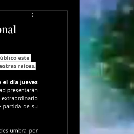
onal
úblico este 
stras raíces.
 el día jueves 
 En esta oportunidad presentarán 
 extraordinario 
 partida de su 
 deslumbra por 