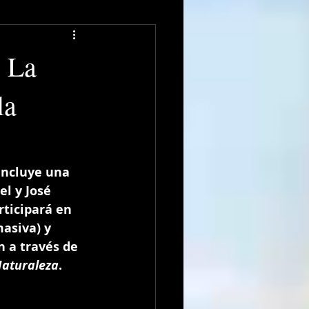
: La
la
incluye una 
l y José 
ticipará en 
asiva) y 
 a través de 
Naturaleza
.