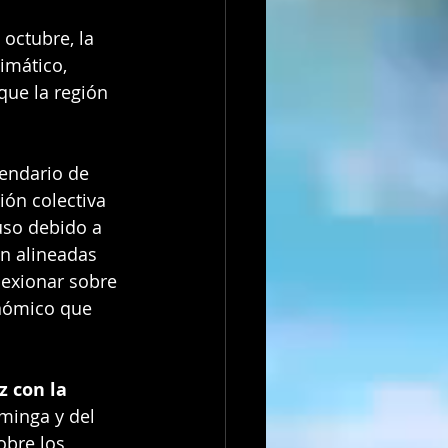
octubre, la 
imático, 
que la región 
lendario de 
ión colectiva 
uso debido a 
án alineadas 
lexionar sobre 
nómico que 
z con la 
minga y del 
obre los 