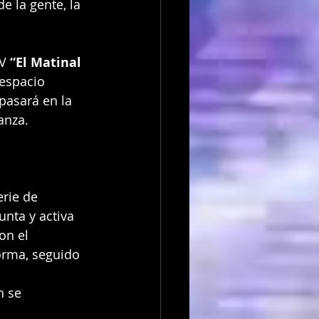
 la gente, la 
V 
“El Matinal 
 espacio 
pasará en la 
anza.
rie de 
unta y activa 
on el 
orma, seguido 
n se 
 