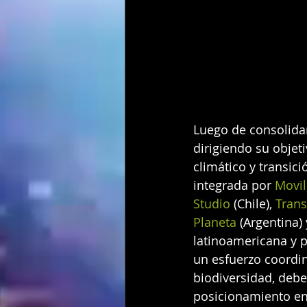
Luego de consolidar
dirigiendo su objet
climático y transici
integrada por 
Movil
Studio 
(Chile), 
Tran
Planeta 
(Argentina) 
latinoamericana y p
un esfuerzo coordin
biodiversidad, debe
posicionamiento en 