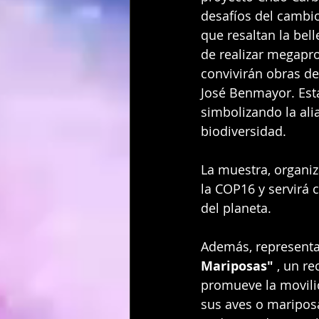
desafíos del cambio
que resaltan la bell
de realizar megapro
convivirán obras de
José Benmayor. Est
simbolizando la ali
biodiversidad.
La muestra, organiz
la COP16 y servirá
del planeta.
Además, representan
Mariposas"
 , un r
promueve la movilid
sus aves o mariposa