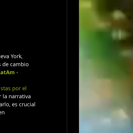
eva York, 
s de cambio 
 LatAm
 -
stas por el 
 la narrativa 
lo, es crucial 
en 
 