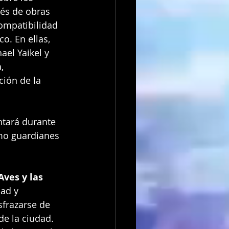
vés de obras 
compatibilidad 
o. En ellas, 
el Yaikel y 
, 
ción de la 
ntará durante 
mo guardianes 
Aves y las 
dad y 
sfrazarse de 
e la ciudad. 