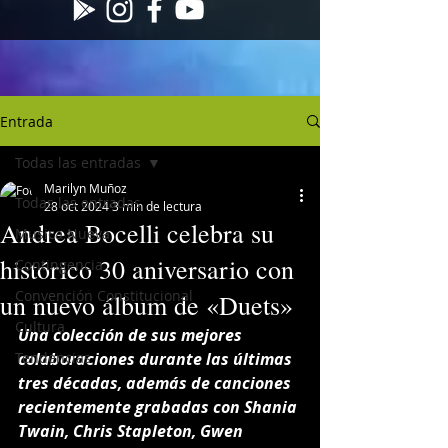
Entrada
Todas las entradas
Marilyn Muñoz
Todas las entradas
28 oct 2024
3 min de lectura
Andrea Bocelli celebra su
Musica Nueva
histórico 30 aniversario con
Contingencia
Convención Constitucional
un nuevo álbum de «Duets»
Cultura
Una colección de sus mejores 
Tendencias
colaboraciones durante las últimas 
tres décadas, además de canciones 
recientemente grabadas con Shania 
Twain, Chris Stapleton, Gwen 