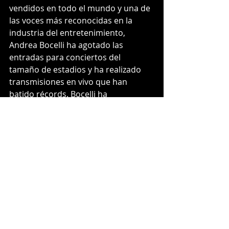
vendidos en todo el mundo y una de 
las voces más reconocidas en la 
industria del entretenimiento, 
Andrea Bocelli ha agotado las 
entradas para conciertos del 
tamaño de estadios y ha realizado 
transmisiones en vivo que han 
batido récords. Bocelli ha 
compartido su talento en muchos 
eventos importantes, incluidos los 
Juegos Olímpicos, la Copa del Mundo 
y Global Citizen. Ha obtenido un 
Globo de Oro, siete BRIT de música 
clásica y siete World Music Awards, 
además de una estrella en el Paseo 
de la Fama de Hollywood.
Con su nuevo álbum "Duets", 
Andrea Bocelli
 sigue sorprendiendo 