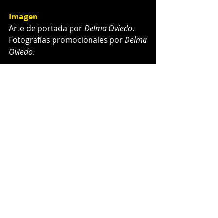
Imagen 
Arte de portada por 
Delma Oviedo
.
Fotografías promocionales por 
Delma 
Oviedo
.
Síguelos en 
INSTAGRAM
Canción en 
SPOTIFY
https://www.youtube.com/watch?
v=YEyUETJ08Uo
Musica Nueva