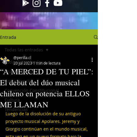
Entrada
Todas las entradas
@perilla.cl
Todas las entradas
20 jul 2023
1 min de lectura
“A MERCED DE TU PIEL”:
Musica Nueva
El debut del dúo musical
Contingencia
Convención Constitucional
chileno en potencia ELLOS
Cultura
ME LLAMAN
Tendencias
Luego de la disolución de su antiguo 
proyecto musical Apolares. Jeremy y 
Giorgio continúan en el mundo musical, 
esta vez en un nuevo formato bajo la 